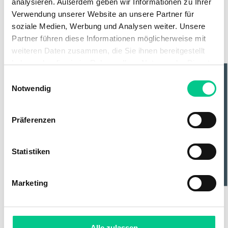
analysieren. Außerdem geben wir Informationen zu Ihrer
Verwendung unserer Website an unsere Partner für
soziale Medien, Werbung und Analysen weiter. Unsere
Partner führen diese Informationen möglicherweise mit
weiteren Daten zusammen, die Sie ihnen bereitgestellt
haben oder die sie im Rahmen Ihrer Nutzung der Dienste
gesammelt haben.
Cornelia Klein
Zaneta Mathews
Einwilligungsauswahl
Notwendig
Team Assistance &
Office Management &
INTERESTED?
Accounting
Communications
Präferenzen
Statistiken
Nadine Schäl
Marketing
Executive Assistant
Alle zulassen