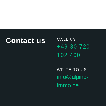
Contact us
CALL US
+49 30 720
102 400
WRITE TO US
info@alpine-
immo.de